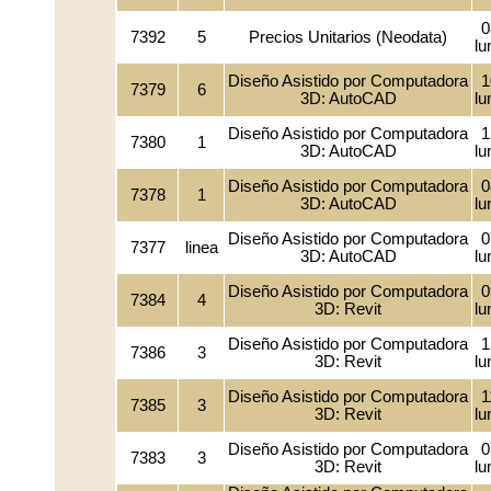
0
7392
5
Precios Unitarios (Neodata)
lu
Diseño Asistido por Computadora
1
7379
6
3D: AutoCAD
lu
Diseño Asistido por Computadora
1
7380
1
3D: AutoCAD
lu
Diseño Asistido por Computadora
0
7378
1
3D: AutoCAD
lu
Diseño Asistido por Computadora
0
7377
linea
3D: AutoCAD
lu
Diseño Asistido por Computadora
0
7384
4
3D: Revit
lu
Diseño Asistido por Computadora
1
7386
3
3D: Revit
lu
Diseño Asistido por Computadora
1
7385
3
3D: Revit
lu
Diseño Asistido por Computadora
0
7383
3
3D: Revit
lu